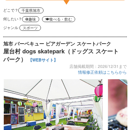
どこで？
千葉県旭市
何したい？
⚽️趣味
🍽食べる・飲む
ジャンル
スポーツ
旭市 バーベキュー ビアガーデン スケートパーク
屋台村 dogs skatepark（ドッグス スケート
パーク）
【WEBサイト】
店舗掲載期間：2026/12/31まで
情報修正依頼はこちらから