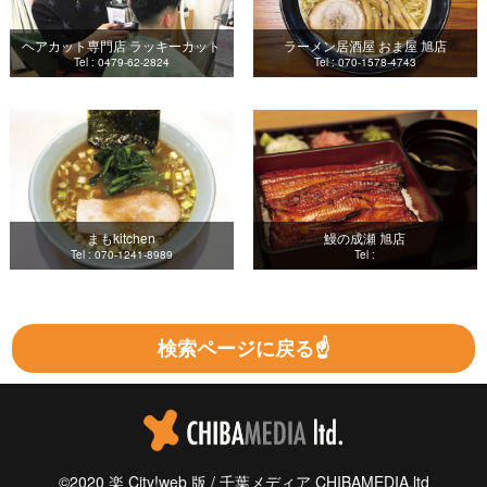
ヘアカット専門店 ラッキーカット
ラーメン居酒屋 おま屋 旭店
Tel : 0479-62-2824
Tel : 070-1578-4743
まもkitchen
鰻の成瀬 旭店
Tel : 070-1241-8989
Tel :
検索ページに戻る☝
©2020 楽 City!web 版 / 千葉メディア CHIBAMEDIA.ltd