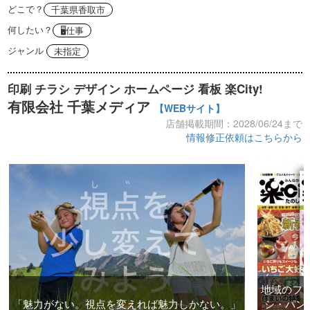
どこで？
千葉県香取市
何したい？
🖥仕事
ジャンル
未指定
印刷 チラシ デザイン ホームページ 看板 楽City!
有限会社 千葉メディア
【WEBサイト】
店舗掲載期間：2028/06/24まで
情報修正依頼はこちらから
地域のフリ
「魅力がない。視点を変えれば魅力しかない。」
シ・パン