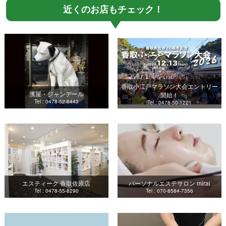
近くのお店もチェック！
香取小江戸マラソン大会エントリー
濱屋・ジャンデール
開始！
Tel : 0478-52-6443
Tel : 0478-50-1221
エスティーク 香取佐原店
パーソナルエステサロン mirai
Tel : 0478-55-8290
Tel : 070-8584-7356