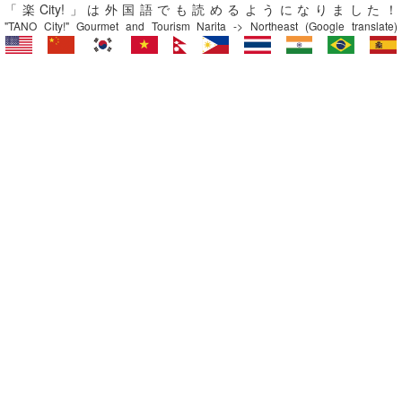
「楽City!」は外国語でも読めるようになりました！
"TANO City!" Gourmet and Tourism Narita -> Northeast (Google translate)