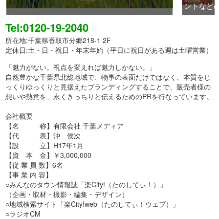
ントなど
Tel:0120-19-2040
所在地:千葉県香取市分郷218-1 2F
定休日:土・日・祝日・年末年始（平日に祝日がある週は土曜営業）
「魅力がない。視点を変えれば魅力しかない。」
自然豊かな千葉県北総地域で、物事の表面だけではなく、本質をじ
っくりゆっくりと見据えたブランディングすることで、販売者様の
想いや熱意を、永くきっちりと伝えるためのPRを行なっています。
会社概要
【名 称】有限会社 千葉メディア
【代 表】沖 侯次
【設 立】H17年1月
【資 本 金】￥3,000,000
【従 業 員 数】6名
【事 業 内 容】
○みんなのタウン情報誌「楽City!（たのしてぃ！）」
（企画・取材・撮影・編集・デザイン）
○地域検索サイト「楽City!web（たのしてぃ！ウェブ）」
○ラジオCM