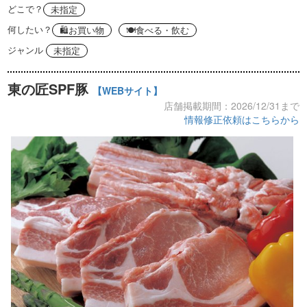
どこで？
未指定
何したい？
🛍お買い物
🍽食べる・飲む
ジャンル
未指定
東の匠SPF豚
【WEBサイト】
店舗掲載期間：2026/12/31まで
情報修正依頼はこちらから