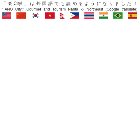
「楽City!」は外国語でも読めるようになりました！
"TANO City!" Gourmet and Tourism Narita -> Northeast (Google translate)