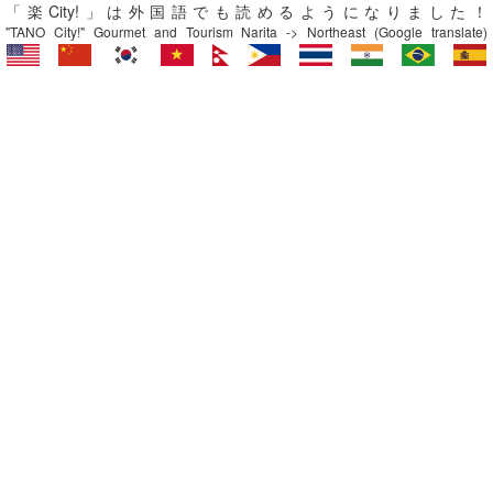
「楽City!」は外国語でも読めるようになりました！
"TANO City!" Gourmet and Tourism Narita -> Northeast (Google translate)