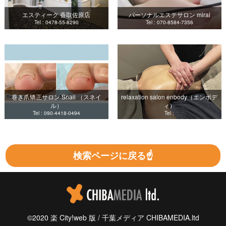
エスティーク 香取佐原店
パーソナルエステサロン mirai
Tel : 0478-55-8290
Tel : 070-8584-7356
巻き爪矯正サロン Snail （スネイ
relaxation salon enbody（エンボデ
ル）
ィ）
Tel : 090-4418-0494
Tel :
検索ページに戻る☝
©2020 楽 City!web 版 / 千葉メディア CHIBAMEDIA.ltd