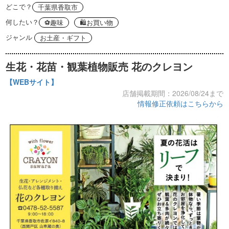
どこで？
千葉県香取市
何したい？
⚽️趣味
🛍お買い物
ジャンル
お土産・ギフト
生花・花苗・観葉植物販売 花のクレヨン
【WEBサイト】
店舗掲載期間：2026/08/24まで
情報修正依頼はこちらから