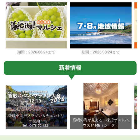
期間：2026/08/24まで
期間：2026/08/24まで
新着情報
香取小江戸マラソン大会エントリ
鹿嶋の海が見える一棟貸ゲストハ
ー開始！
ウスTheta（シータ）
Tel : 0478-50-1221