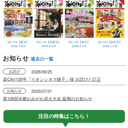
Vol.135【夏号】
Vol.134【初夏号】
Vol.133【春号】
Vol.132【新年号】
2026-7-8月
2026-5-6月
2026-3-4月
2026-1-2月
お知らせ
過去の一覧
お詫び
2026/06/25
楽City!135号『イオンシネマ銚子』様 お詫びと訂正
お知らせ
2025/07/31
第126回水郷おみがわ花火大会 延期のお知らせ
注目の特集はこちら！