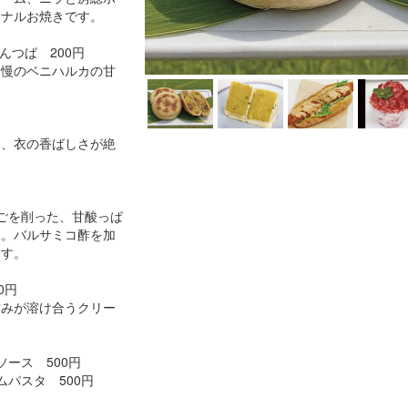
ジナルお焼きです。
んつば 200円
自慢のベニハルカの甘
。
と、衣の香ばしさが絶
ちごを削った、甘酸っぱ
氷。バルサミコ酢を加
ます。
0円
甘みが溶け合うクリー
ース 500円
パスタ 500円