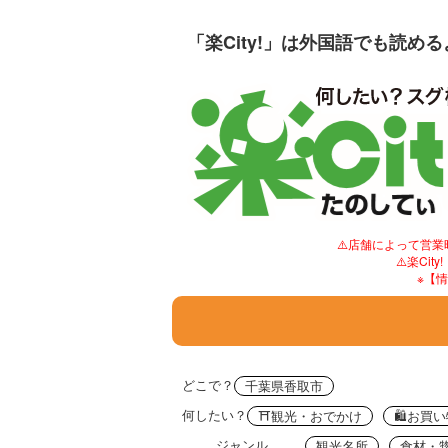
「楽City!」は外国語でも読め
⚠️店舗によって営
⚠️楽C
※【
どこで？
千葉県香取市
何したい？
⛩観光・おでかけ
🛍お買
ジャンル
観光名所
食材・