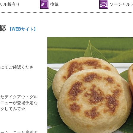
リル板有り
換気
ソーシャル
の郷
【WEBサイト】
ジにてご確認くださ
ったテイクアウトグル
メニューが登場予定な
ックしてみて☆
ルーム、ニラと房総ポ