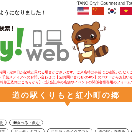
"TANO City!" Gourmet and Tour
るようになりました！
業時間・定休日が記載と異なる場合がございます。ご来店時は事前にご確認いただく
ity!・千葉メディアへのお問い合わせは【✉️お問い合わせ<24h>】のバナーからお願い
情報修正依頼はこちらから】は該当記事の店舗やイベントの関係者様専用のフォーム
道の駅くりもと紅小町の郷
い物
🍽食べる・飲む
惣菜
お土産・ギフト
お弁当・テイクアウト
道の駅・直売所