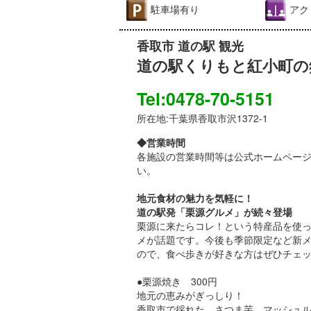
駐車場有り
アク
香取市 道の駅 観光
道の駅くりもと紅小町
Tel:0478-70-5151
所在地:千葉県香取市沢1372-1
◆営業時間
各施設の営業時間等は公式ホームペー
い。
地元食材の魅力を気軽に！
道の駅発「栗源グルメ」が続々登場
栗源に来たらコレ！という特産品を使
メが話題です。今後も季節限定など新
ので、食べ歩きが好きな方はぜひチェ
●栗源焼き 300円
地元の恵みがぎっしり！
香取市で採れた、さつま芋、マッシュ