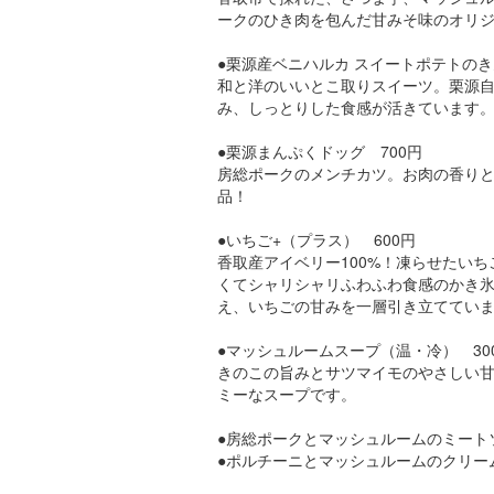
ークのひき肉を包んだ甘みそ味のオリ
●栗源産ベニハルカ スイートポテトのき
和と洋のいいとこ取りスイーツ。栗源
み、しっとりした食感が活きています
●栗源まんぷくドッグ 700円
房総ポークのメンチカツ。お肉の香り
品！
●いちご+（プラス） 600円
香取産アイベリー100%！凍らせたい
くてシャリシャリふわふわ食感のかき
え、いちごの甘みを一層引き立ててい
●マッシュルームスープ（温・冷） 30
きのこの旨みとサツマイモのやさしい
ミーなスープです。
●房総ポークとマッシュルームのミートソ
●ポルチーニとマッシュルームのクリーム