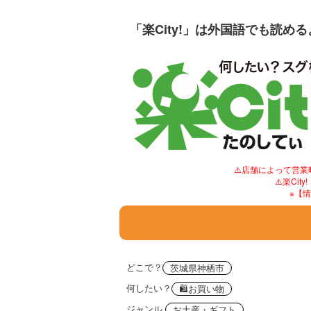
「楽City!」は外国語でも読め
⚠️店舗によって営
⚠️楽C
※【
どこで？
茨城県神栖市
何したい？
🛍お買い物
ジャンル
お土産・ギフト