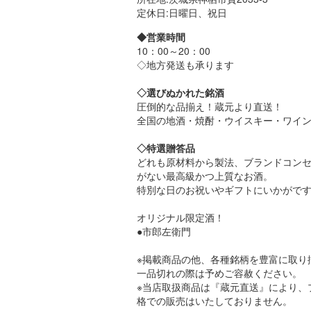
定休日:日曜日、祝日
◆営業時間
10：00～20：00
◇地方発送も承ります
◇選びぬかれた銘酒
圧倒的な品揃え！蔵元より直送！
全国の地酒・焼酎・ウイスキー・ワイ
◇特選贈答品
どれも原材料から製法、ブランドコン
がない最高級かつ上質なお酒。
特別な日のお祝いやギフトにいかがで
オリジナル限定酒！
●市郎左衛門
※掲載商品の他、各種銘柄を豊富に取り
一品切れの際は予めご容赦ください。
※当店取扱商品は『蔵元直送』により、
格での販売はいたしておりません。