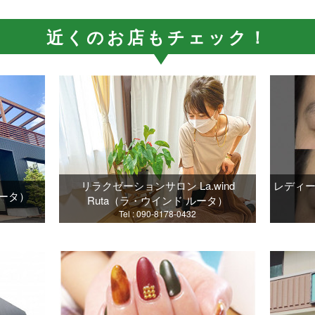
近くのお店もチェック！
リラクゼーションサロン La.wind
レディース
シータ）
Ruta（ラ・ウインド ルータ）
Tel : 090-8178-0432