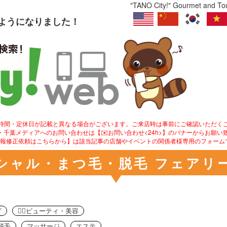
"TANO City!" Gourmet and Tour
るようになりました！
業時間・定休日が記載と異なる場合がございます。ご来店時は事前にご確認いただく
ity!・千葉メディアへのお問い合わせは【✉️お問い合わせ<24h>】のバナーからお願い
情報修正依頼はこちらから】は該当記事の店舗やイベントの関係者様専用のフォーム
シャル・まつ毛・脱毛 フェアリ
グ
💇‍♀️ビューティ・美容
脱毛
マッサージ
エステ