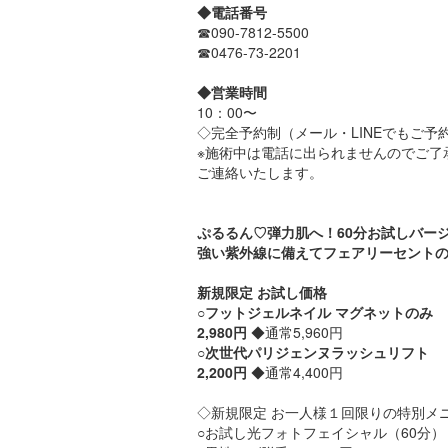
◆電話番号
☎090-7812-5500
☎0476-73-2201
◆営業時間
10：00〜
◇完全予約制（メール・LINEでもご予
※施術中は電話に出られませんのでご了
ご連絡いたします。
ぷるるん♡弾力肌へ！60分お試しバー
強い紫外線に備えてフェアリーセント
新規限定 お試し価格
○フットジェルネイル マグネットのみ
2,980円
◆通常5,960円
○次世代パリジェンヌラッシュリフト
2,200円
◆通常4,400円
◇新規限定 お一人様１回限りの特別メ
○お試し光フォトフェイシャル（60分） 