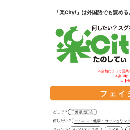
「楽City!」は外国語でも読め
⚠️店舗によって営
⚠️楽C
※【
フェイ
どこで？
千葉県成田市
何したい？
✨ヘルス・健康・カウンセリン
ジャンル
まつげエクステ
ネイル