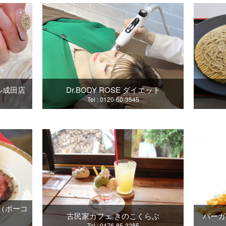
ル成田店
Dr.BODY ROSE ダイエット
Tel : 0120-60-3545
oco（ポーコ
古民家カフェ きのこくらぶ
バーガ
Tel : 0476-85-3285