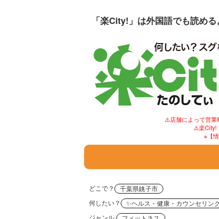
「楽City!」は外国語でも読め
⚠️店舗によって営
⚠️楽C
※【
どこで？
千葉県銚子市
何したい？
✨ヘルス・健康・カウンセリン
ジャンル
フィットネス