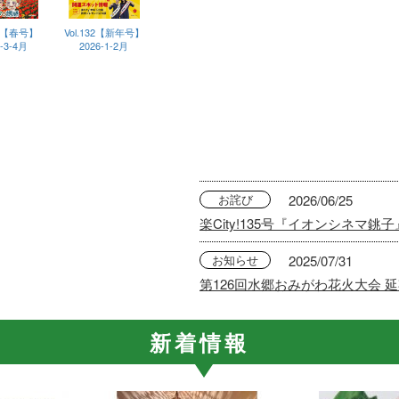
33【春号】
Vol.132【新年号】
6-3-4月
2026-1-2月
お詫び
2026/06/25
楽City!135号『イオンシネマ銚
お知らせ
2025/07/31
第126回水郷おみがわ花火大会 
新着情報