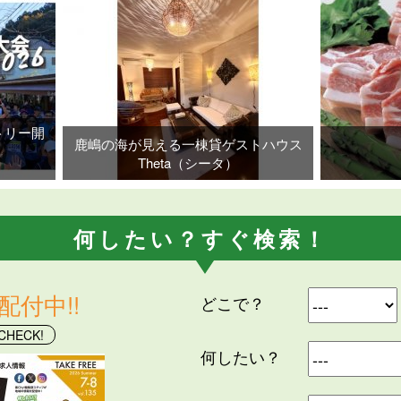
トリー開
鹿嶋の海が見える一棟貸ゲストハウス
Theta（シータ）
何したい？すぐ検索！
号配付中!!
どこで？
CHECK!
何したい？