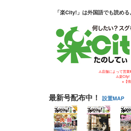
「楽City!」は外国語でも読め
⚠️店舗によって営
⚠️楽C
※【
最新号配布中！
設置MAP