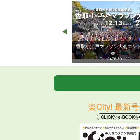
香取小江戸マラソン大会エン
始！
Tel : 0478-50-1221
楽City! 最新
CLICKでe-BOOKを