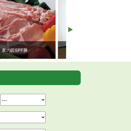
鍼灸治療院 紡ぐ tsumugu
東の匠SPF豚
Tel : 070-9155-3890