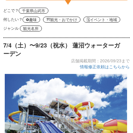
どこで？
千葉県山武市
何したい？
⚽️趣味
⛩観光・おでかけ
🗓イベント・地域
ジャンル
観光名所
7/4（土）〜9/23（祝水） 蓮沼ウォーターガ
ーデン
店舗掲載期間：2026/09/23まで
情報修正依頼はこちらから