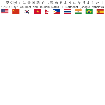
「楽City!」は外国語でも読めるようになりました！
"TANO City!" Gourmet and Tourism Narita -> Northeast (Google translate)