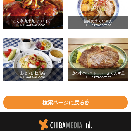
とん亭 九十九（つくも）
拉麺食堂 らいもん
Tel : 0479-82-0840
Tel : 0479-85-7588
山ぼうし 松尾店
森の中のレストラン ふらんす屋
Tel : 0479-86-6061
Tel : 0475-80-7887
検索ページに戻る☝