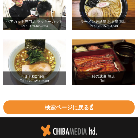
ヘアカット専門店 ラッキーカット
ラーメン居酒屋 おま屋 旭店
Tel : 0479-62-2824
Tel : 070-1578-4743
まもkitchen
鰻の成瀬 旭店
Tel : 070-1241-8989
Tel :
検索ページに戻る☝