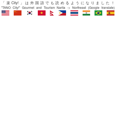
「楽City!」は外国語でも読めるようになりました！
"TANO City!" Gourmet and Tourism Narita -> Northeast (Google translate)