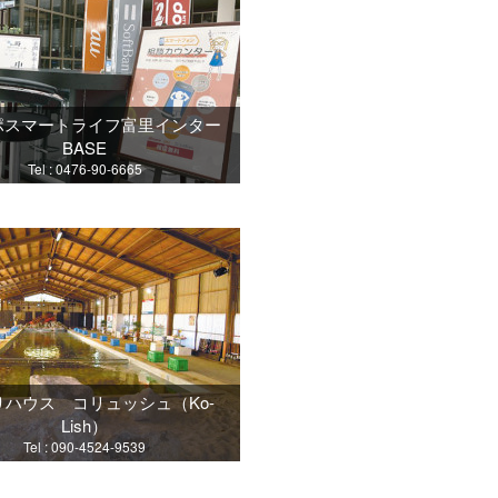
ポスマートライフ富里インター
BASE
Tel : 0476-90-6665
りハウス コリュッシュ（Ko-
Lish）
Tel : 090-4524-9539