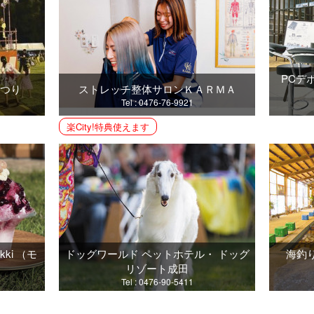
PCデ
まつり
ストレッチ整体サロンＫＡＲＭＡ
Tel : 0476-76-9921
楽City!特典使えます
ki （モ
ドッグワールド ペットホテル・ ドッグ
海釣
リゾート成田
Tel : 0476-90-5411