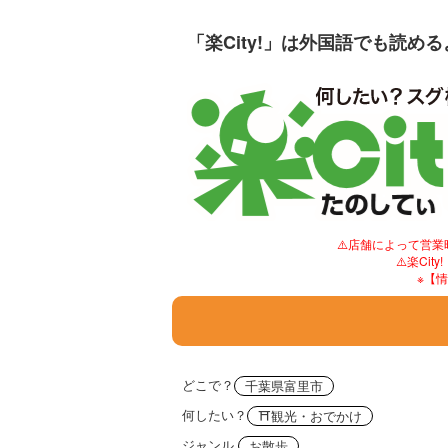
「楽City!」は外国語でも読め
⚠️店舗によって営
⚠️楽C
※【
どこで？
千葉県富里市
何したい？
⛩観光・おでかけ
ジャンル
お散歩