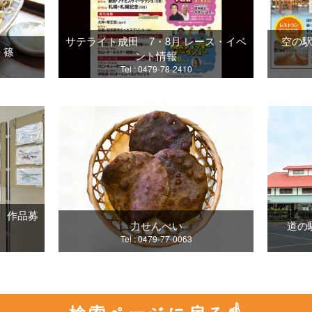
サテライト成田 7・8月 レース・イベ
空の
 篠
ント情報
Tel : 0479-78-2410
展 作品募
力せんべい
道の
Tel : 0479-77-0063