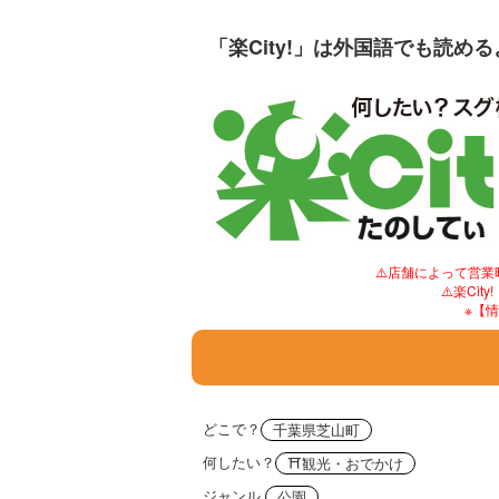
「楽City!」は外国語でも読め
⚠️店舗によって営
⚠️楽C
※【
どこで？
千葉県芝山町
何したい？
⛩観光・おでかけ
ジャンル
公園