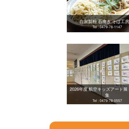
自家製粉 石挽き そば工房
Tel : 0479-78-1147
2026年度 航空キッズアート
集
Tel : 0479-78-0557