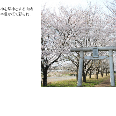
大神を祭神とする由緒
一本道が桜で彩られ、