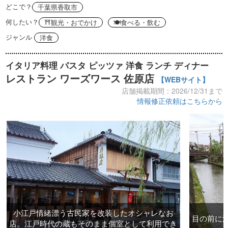
どこで？
千葉県香取市
何したい？
⛩観光・おでかけ
🍽食べる・飲む
ジャンル
洋食
イタリア料理 パスタ ピッツァ 洋食 ランチ ディナー
レストラン ワーズワース 佐原店
【WEBサイト】
店舗掲載期間：2026/12/31まで
情報修正依頼はこちらから
小江戸情緒漂う古民家を改装したオシャレなお
目の前に
店。江戸時代の蔵もそのまま個室として利用でき