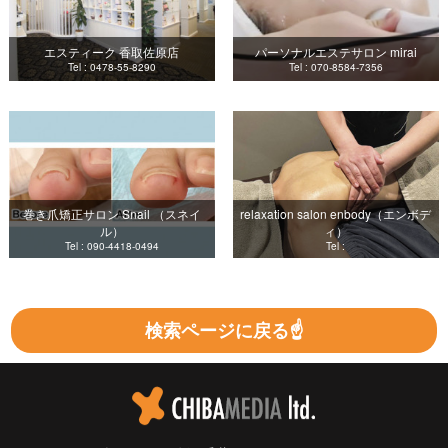
エスティーク 香取佐原店
パーソナルエステサロン mirai
Tel : 0478-55-8290
Tel : 070-8584-7356
巻き爪矯正サロン Snail （スネイ
relaxation salon enbody（エンボデ
ル）
ィ）
Tel : 090-4418-0494
Tel :
検索ページに戻る☝