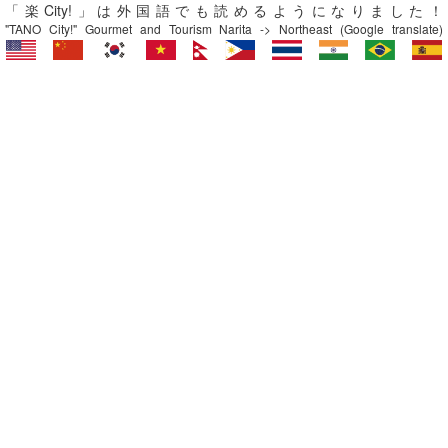
「楽City!」は外国語でも読めるようになりました！
"TANO City!" Gourmet and Tourism Narita -> Northeast (Google translate)