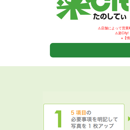
⚠️店舗によって営
⚠️楽C
※【