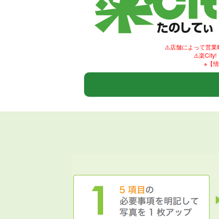
⚠️店舗によって営
⚠️楽C
※【