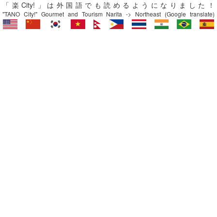
「楽City!」は外国語でも読めるようになりました！
"TANO City!" Gourmet and Tourism Narita -> Northeast (Google translate)